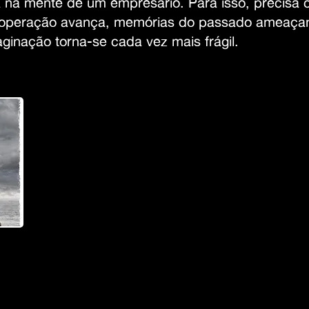
a na mente de um empresário. Para isso, precisa c
 a operação avança, memórias do passado ameaç
maginação torna-se cada vez mais frágil.