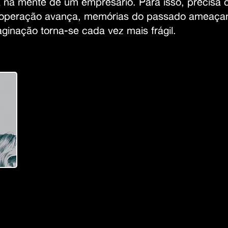
a na mente de um empresário. Para isso, precisa c
 a operação avança, memórias do passado ameaç
maginação torna-se cada vez mais frágil.