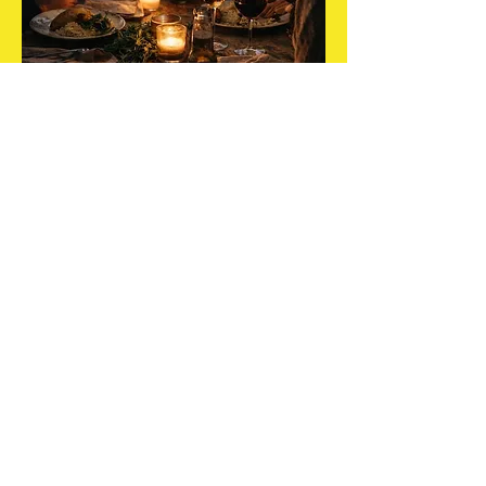
cinalfama
Grupo Sportivo Adicense
Parceiros
Rua de São Pedro 20
Donativos​
1100-543
Lisboa
Geral
geral@cinalfama.com
Partnerships
hello@cinalfama.com
Cinalfama in the Press
Revista Cinalfama