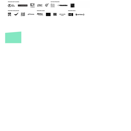
cinalfama
Grupo Sportivo Adicense
Parceiros
Rua de São Pedro 20
Donativos​
1100-543
Lisboa
Geral
geral@cinalfama.com
Partnerships
hello@cinalfama.com
Cinalfama in the Press
Revista Cinalfama
Escadinhas de São Miguel